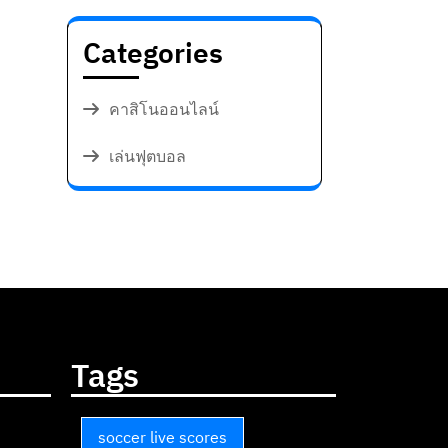
Categories
คาสิโนออนไลน์
เล่นฟุตบอล
Tags
soccer live scores