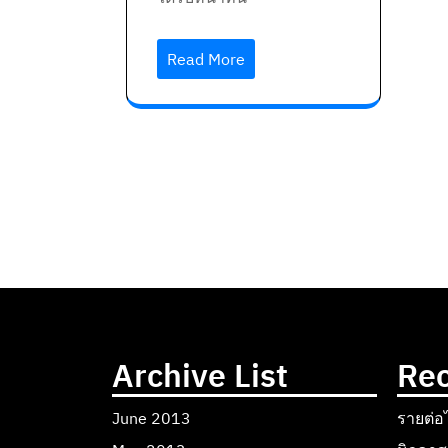
Read More
Archive List
Rec
June 2013
รายต่อไ