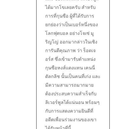
ได้มากโขเลยครับ สำหรับ
การที่กุนซือ ผู้ที่ได้รับการ
ยกย่องว่าเป็นเบอร์หนึ่งของ
โลกฟุตบอล อย่างโจเซ่ มู
ริญโญ่ ออกมากล่าวในเชิง
การันตีคุณภาพ ว่า ร็อดเจ
อร์ส ซึ่งเข้ามารับตำแหน่ง
กุนซือหงส์แดงแทน เคนนี่
ดัลกลิช นั้นเป็นคนที่เก่ง และ
มีความสามารถมากมาย
ต้องประสบความสำเร็จกับ
ลิเวอร์พูลได้แน่นอน พร้อมๆ
กับการแสดงความยินดีที่
อดีตเพื่อนร่วมงานของเขา
ได้รับหน้าที่นี้