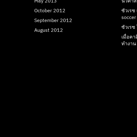
May 2013
นิวคาสเ
October 2012
ซัวเรซ
soccer 
September 2012
ซัวเรซ
August 2012
เมื่อค
ทำงาน