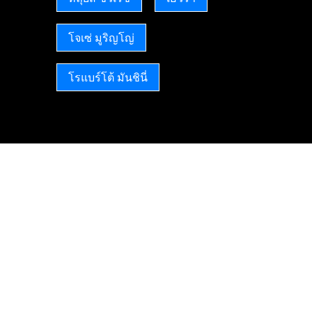
โจเซ่ มูริญโญ่
โรแบร์โต้ มันชินี่