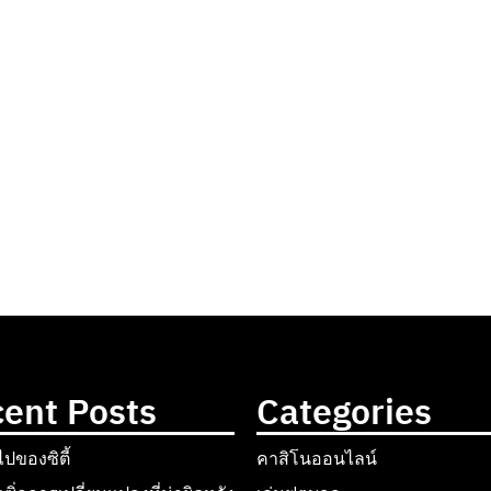
ent Posts
Categories
ปของซิตี้
คาสิโนออนไลน์