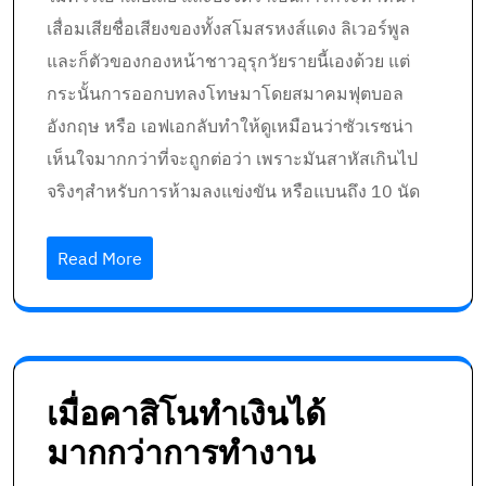
เสื่อมเสียชื่อเสียงของทั้งสโมสรหงส์แดง ลิเวอร์พูล
และก็ตัวของกองหน้าชาวอุรุกวัยรายนี้เองด้วย แต่
กระนั้นการออกบทลงโทษมาโดยสมาคมฟุตบอล
อังกฤษ หรือ เอฟเอกลับทำให้ดูเหมือนว่าซัวเรซน่า
เห็นใจมากกว่าที่จะถูกต่อว่า เพราะมันสาหัสเกินไป
จริงๆสำหรับการห้ามลงแข่งขัน หรือแบนถึง 10 นัด
Read More
เมื่อคาสิโนทำเงินได้
มากกว่าการทำงาน