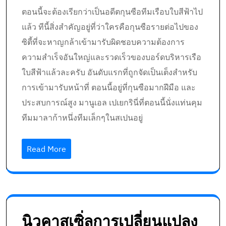
ตอนนี้จะต้องเรียกว่าเป็นอดีตกุนซือทีมเรือบใบสีฟ้าไป
แล้ว ทีนี้สิ่งสำคัญอยู่ที่ว่าใครคือกุนซือรายต่อไปของ
ซิตี้ที่จะหาญกล้าเข้ามารับผิดชอบความต้องการ
ความสำเร็จอันใหญ่และรวดเร็วของบอร์ดบริหารเรือ
ใบสีฟ้าแล้วละครับ อันดับแรกที่ถูกจัดเป็นเต็งสำหรับ
การเข้ามารับหน้าที่ ตอนนี้อยู่ที่กุนซือมากฝีมือ และ
ประสบการณ์สูง มานูเอล เปเยกรินี่ที่ตอนนี้นั่งแท่นคุม
ทีมมาลาก้าหนึ่งทีมเล็กๆในสเปนอยู่
Read More
นิวคาสเซิ่ลการเปลี่ยนแปลง