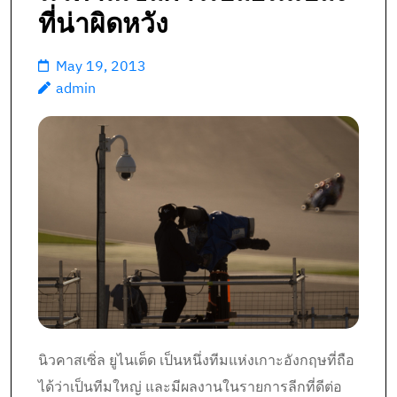
ที่น่าผิดหวัง
May 19, 2013
admin
นิวคาสเซิ่ล ยูไนเต็ด เป็นหนึ่งทีมแห่งเกาะอังกฤษที่ถือ
ได้ว่าเป็นทีมใหญ่ และมีผลงานในรายการลีกที่ดีต่อ