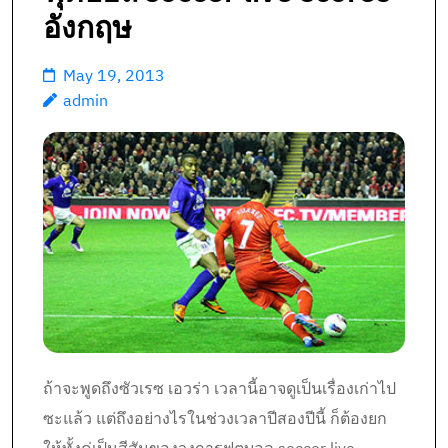
อังกฤษ
May 19, 2013
admin
ถ้าจะพูดถึงซัวเรซ เอวร่า เวลานี้อาจดูเป็นเรื่องเก่าไป
ซะแล้ว แต่ถึงอย่างไรในช่วงเวลาปีสองปีนี้ ก็ต้องยก