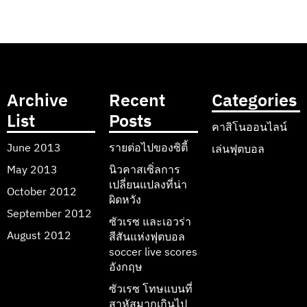
Archive
Recent
Categories
List
Posts
คาสิโนออนไลน์
June 2013
รายต่อไปของซิตี้
เล่นฟุตบอล
May 2013
นิวคาสเซิ่ลการ
เปลี่ยนแปลงที่น่า
October 2012
ผิดหวัง
September 2012
ซัวเรซ และเอวร่า
August 2012
สีสันแห่งฟุตบอล
soccer live scores
อังกฤษ
ซัวเรซ โทษแบนที่
สาหัสมากเกินไป