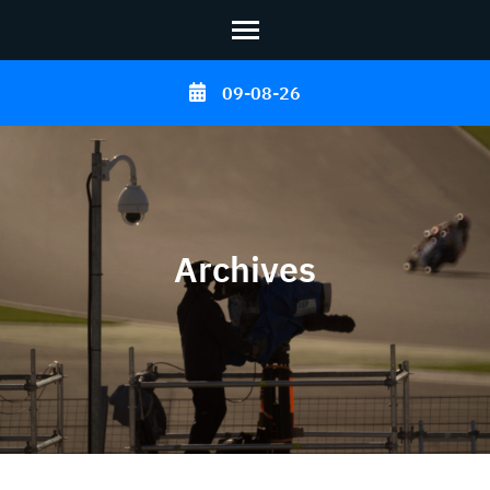
Skip
09-08-26
to
content
(Press
Enter)
Archives