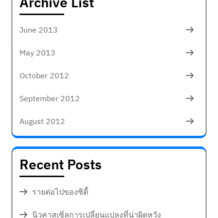
Archive List
June 2013
May 2013
October 2012
September 2012
August 2012
Recent Posts
รายต่อไปของซิตี้
นิวคาสเซิ่ลการเปลี่ยนแปลงที่น่าผิดหวัง