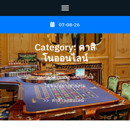
Skip
07-08-26
to
content
Category:
คาสิ
(Press
Enter)
โนออนไลน์
เกมส์คาสิโนน่าดู เล่นฟุตบอล
ให้ชนะอย่างสวยงาม
>>
คาสิโนออนไลน์