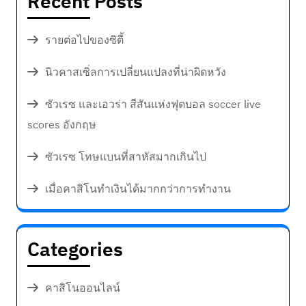
Recent Posts
รายต่อไปของซิตี้
นิวคาสเซิ่ลการเปลี่ยนแปลงที่น่าผิดหวัง
ซัวเรซ และเอวร่า สีสันแห่งฟุตบอล soccer live
scores อังกฤษ
ซัวเรซ โทษแบนที่สาหัสมากเกินไป
เมื่อคาสิโนทำเงินได้มากกว่าการทำงาน
Categories
คาสิโนออนไลน์