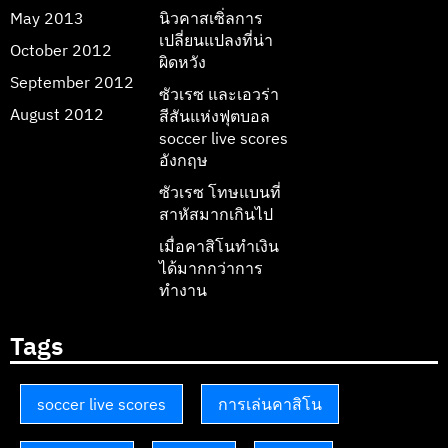
May 2013
นิวคาสเซิ่ลการ
เปลี่ยนแปลงที่น่า
October 2012
ผิดหวัง
September 2012
ซัวเรซ และเอวร่า
August 2012
สีสันแห่งฟุตบอล
soccer live scores
อังกฤษ
ซัวเรซ โทษแบนที่
สาหัสมากเกินไป
เมื่อคาสิโนทำเงิน
ได้มากกว่าการ
ทำงาน
Tags
soccer live scores
การเล่นคาสิโน