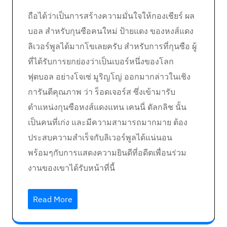
ถือได้ว่าเป็นการสร้างความมั่นใจให้กองเชียร์ ผล
บอล สำหรับกุนซือคนใหม่ ป้ายแดง ของหงส์แดง
ลิเวอร์พูลได้มากโขเลยครับ สำหรับการที่กุนซือ ผู้
ที่ได้รับการยกย่องว่าเป็นเบอร์หนึ่งของโลก
ฟุตบอล อย่างโจเซ่ มูริญโญ่ ออกมากล่าวในเชิง
การันตีคุณภาพ ว่า ร็อดเจอร์ส ซึ่งเข้ามารับ
ตำแหน่งกุนซือหงส์แดงแทน เคนนี่ ดัลกลิช นั้น
เป็นคนที่เก่ง และมีความสามารถมากมาย ต้อง
ประสบความสำเร็จกับลิเวอร์พูลได้แน่นอน
พร้อมๆกับการแสดงความยินดีที่อดีตเพื่อนร่วม
งานของเขาได้รับหน้าที่นี้
Read More