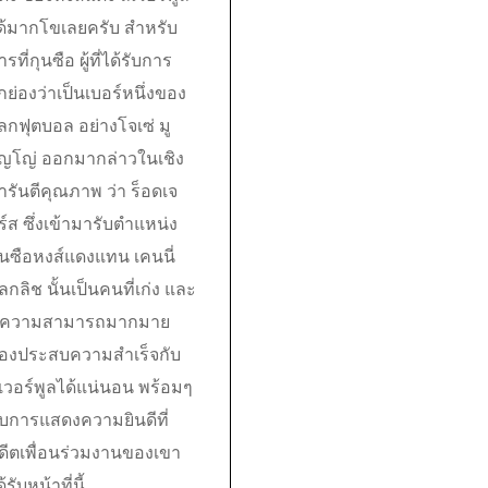
ด้มากโขเลยครับ สำหรับ
ารที่กุนซือ ผู้ที่ได้รับการ
กย่องว่าเป็นเบอร์หนึ่งของ
ลกฟุตบอล อย่างโจเซ่ มู
ิญโญ่ ออกมากล่าวในเชิง
ารันตีคุณภาพ ว่า ร็อดเจ
ร์ส ซึ่งเข้ามารับตำแหน่ง
ุนซือหงส์แดงแทน เคนนี่
ัลกลิช นั้นเป็นคนที่เก่ง และ
ีความสามารถมากมาย
้องประสบความสำเร็จกับ
ิเวอร์พูลได้แน่นอน พร้อมๆ
ับการแสดงความยินดีที่
ดีตเพื่อนร่วมงานของเขา
้รับหน้าที่นี้