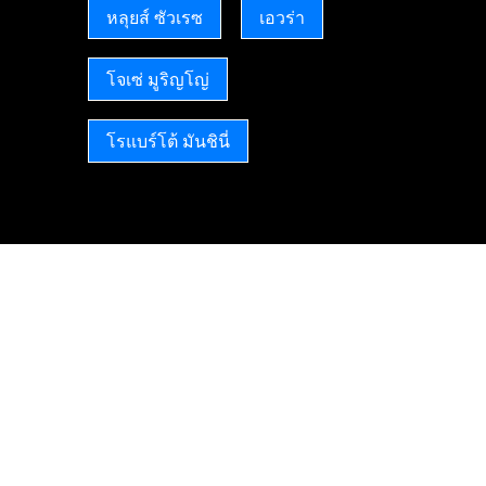
หลุยส์ ซัวเรซ
เอวร่า
โจเซ่ มูริญโญ่
โรแบร์โต้ มันชินี่