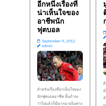
อีกหนึ่งเรื่องที่
น่าเห็นใจของ
อาชีพนัก
ฟุตบอล
September 9, 2012
admin
ถ
สำหรับเรื่องที่น่าเห็นใจของ
ม
นักฟุตบอลอาชีพ นั้นถ้าจะ
ส
ว่าไปแล้วก็มีมากมายไม่ต่าง
แ