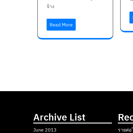
จ้าง
Read More
Posts
navigation
Archive List
Rec
June 2013
รายต่อไ