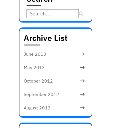
Search
for:
Archive List
June 2013
May 2013
October 2012
September 2012
August 2012